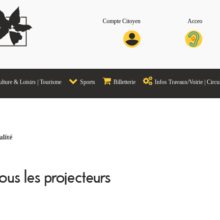
Compte Citoyen
Acceo
lture & Loisirs | Tourisme
Sports
Billetterie
Infos Travaux/Voirie | Circu
alité
ous les projecteurs