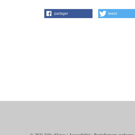
partager
tweet