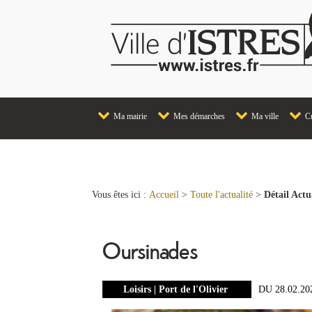
Ma mairie
Mes démarches
Ma ville
Cu
Vous êtes ici :
Accueil
>
Toute l'actualité
>
Détail Actu
Oursinades
Loisirs | Port de l'Olivier
DU 28.02.20