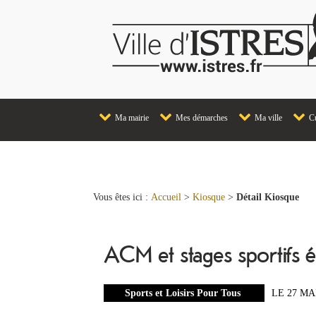
Ma mairie
Mes démarches
Ma ville
Cu
Vous êtes ici :
Accueil
>
Kiosque
>
Détail Kiosque
ACM et stages sportifs 
Sports et Loisirs Pour Tous
LE 27 MA