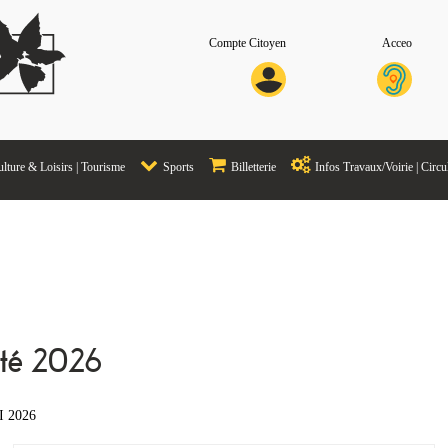
Compte Citoyen
Acceo
lture & Loisirs | Tourisme
Sports
Billetterie
Infos Travaux/Voirie | Circu
été 2026
I 2026