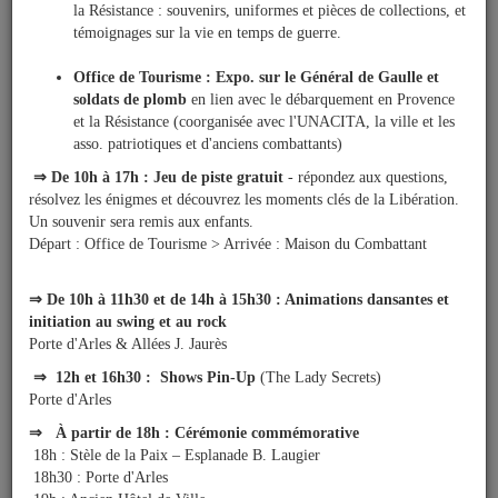
04/08/2026
&
la Résistance : souvenirs, uniformes et pièces de collections, et
Commémoration
Loisirs
témoignages sur la vie en temps de guerre.
|
Journée de la libération d'Istres
Tourisme
Office de Tourisme : Expo. sur le Général de Gaulle et
soldats de plomb
en lien avec le débarquement en Provence
et la Résistance (coorganisée avec l'UNACITA, la ville et les
03/08/2026
Sports
asso. patriotiques et d'anciens combattants)
Circulation - Stationnement
⇒ De 10h à 17h : Jeu de piste gratuit
- répondez aux questions,
Travaux de terrassement de réseaux sur le chantier du port
résolvez les énigmes et découvrez les moments clés de la Libération.
Billetterie
Un souvenir sera remis aux enfants.
Départ : Office de Tourisme > Arrivée : Maison du Combattant
03/08/2026
Infos
Fêtes d'Istres
Travaux/Voirie
⇒ De 10h à 11h30 et de 14h à 15h30 : Animations dansantes et
Jeudis de l'Étang : vos soirées de l'été se vivent au bord de
|
initiation au swing et au rock
l'eau !
Circulation
Porte d'Arles & Allées J. Jaurès
⇒ 12h et 16h30 : Shows Pin-Up
(The Lady Secrets)
Porte d'Arles
27/07/2026
⇒ À partir de 18h : Cérémonie commémorative
Travaux en cours
18h : Stèle de la Paix – Esplanade B. Laugier
Coupure électrique - ENEDIS
18h30 : Porte d'Arles