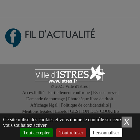
FIL D'ACTUALITÉ
© 2021 Ville d'Istres |
Accessibilité : Partiellement conforme
|
Espace presse
|
Demande de tournage
|
Photohèque libre de droit
|
Affichage légal
|
Politique de confidentialité
|
Mentions légales
|
Labels
|
GESTION DES COOKIES
Application gratuite ISTRES ET VOUS
Ce site utilise des cookies et vous donne le contrôle sur ceux que
X
Ma
vous souhaitez activer
Tout accepter
Tout refuser
Personnaliser