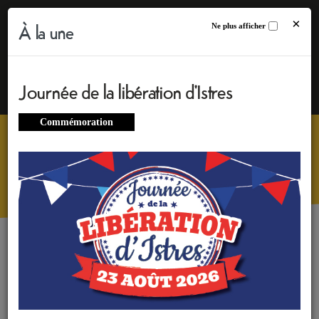
Page d’accueil du site de la ville d'Istr
×
À la une
Ne plus afficher
Journée de la libération d'Istres
Commémoration
En 1 clic'
ACTUALITÉS