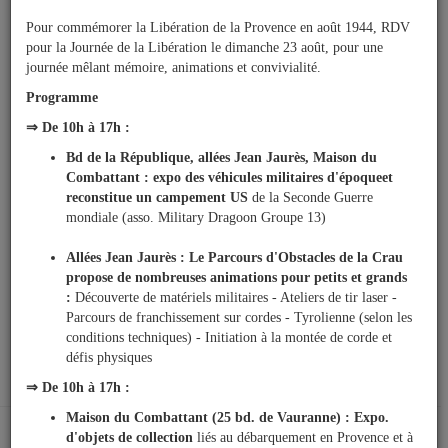
Pour commémorer la Libération de la Provence en août 1944, RDV
pour la Journée de la Libération le dimanche 23 août, pour une
journée mêlant mémoire, animations et convivialité.
Programme
⇒ De 10h à 17h :
Bd de la République, allées Jean Jaurès, Maison du
Combattant :
expo des véhicules militaires d'époque
et
Ma
reconstitue un campement US
de la Seconde Guerre
mairie
mondiale (asso. Military Dragoon Groupe 13)
Allées Jean Jaurès : Le Parcours d'Obstacles de la Crau
Mes
propose de nombreuses animations pour petits et grands
03/08/2026
démarches
:
Découverte de matériels militaires - Ateliers de tir laser -
Travaux
Parcours de franchissement sur cordes - Tyrolienne (selon les
Ecole J. FERRY : devenir une éco-école pour un avenir
conditions techniques) - Initiation à la montée de corde et
durable
Ma
défis physiques
ville
⇒ De 10h à 17h :
Maison du Combattant (25 bd. de Vauranne) : Expo.
Culture
d'objets de collection
liés au débarquement en Provence et à